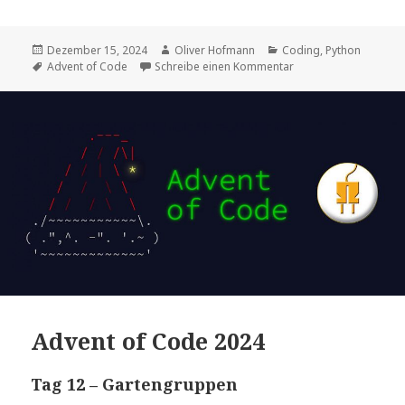
a
u
d
n
a
i
e
d
k
m
l
s
i
e
s
Veröffentlicht
Autor
Kategorien
Dezember 15, 2024
Oliver Hofmann
Coding
,
Python
k
t
d
am
Schlagwörter
zu Advent of Code 2
Advent of Code
Schreibe einen Kommentar
y
I
n
Advent of Code 2024
Tag 12 – Gartengruppen