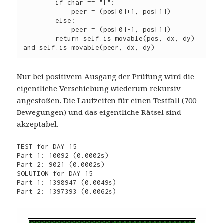
        if char == "[":
            peer = (pos[0]+1, pos[1])
        else:
            peer = (pos[0]-1, pos[1])
        return self.is_movable(pos, dx, dy) 
and self.is_movable(peer, dx, dy)
Nur bei positivem Ausgang der Prüfung wird die
eigentliche Verschiebung wiederum rekursiv
angestoßen. Die Laufzeiten für einen Testfall (700
Bewegungen) und das eigentliche Rätsel sind
akzeptabel.
TEST for DAY 15
Part 1: 10092 (0.0002s)
Part 2: 9021 (0.0002s)
SOLUTION for DAY 15
Part 1: 1398947 (0.0049s)
Part 2: 1397393 (0.0062s)