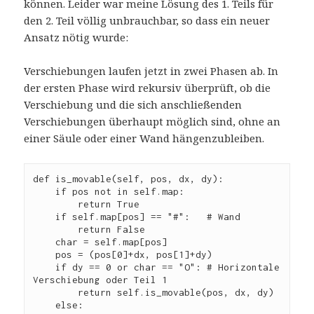
können. Leider war meine Lösung des 1. Teils für
den 2. Teil völlig unbrauchbar, so dass ein neuer
Ansatz nötig wurde:
Verschiebungen laufen jetzt in zwei Phasen ab. In
der ersten Phase wird rekursiv überprüft, ob die
Verschiebung und die sich anschließenden
Verschiebungen überhaupt möglich sind, ohne an
einer Säule oder einer Wand hängenzubleiben.
def is_movable(self, pos, dx, dy):
    if pos not in self.map:
        return True
    if self.map[pos] == "#":   # Wand
        return False
    char = self.map[pos]
    pos = (pos[0]+dx, pos[1]+dy)
    if dy == 0 or char == "O": # Horizontale 
Verschiebung oder Teil 1
        return self.is_movable(pos, dx, dy)
    else: